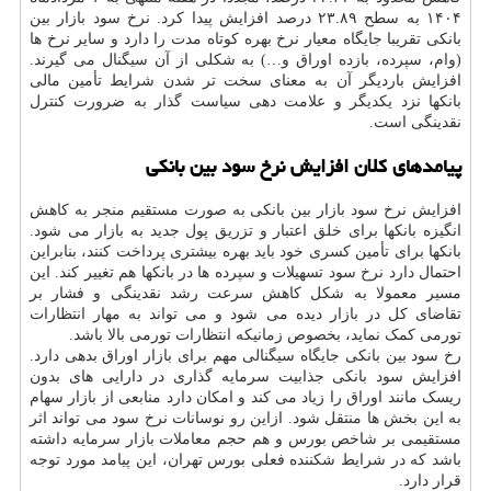
۱۴۰۴ به سطح ۲۳.۸۹ درصد افزایش پیدا کرد. نرخ سود بازار بین
بانکی تقریبا جایگاه معیار نرخ بهره کوتاه مدت را دارد و سایر نرخ ها
(وام، سپرده، بازده اوراق و…) به شکلی از آن سیگنال می گیرند.
افزایش باردیگر آن به معنای سخت تر شدن شرایط تأمین مالی
بانکها نزد یکدیگر و علامت دهی سیاست گذار به ضرورت کنترل
نقدینگی است.
پیامدهای کلان افزایش نرخ سود بین بانکی
افزایش نرخ سود بازار بین بانکی به صورت مستقیم منجر به کاهش
انگیزه بانکها برای خلق اعتبار و تزریق پول جدید به بازار می شود.
بانکها برای تأمین کسری خود باید بهره بیشتری پرداخت کنند، بنابراین
احتمال دارد نرخ سود تسهیلات و سپرده ها در بانکها هم تغییر کند. این
مسیر معمولا به شکل کاهش سرعت رشد نقدینگی و فشار بر
تقاضای کل در بازار دیده می شود و می تواند به مهار انتظارات
تورمی کمک نماید، بخصوص زمانیکه انتظارات تورمی بالا باشد.
رخ سود بین بانکی جایگاه سیگنالی مهم برای بازار اوراق بدهی دارد.
افزایش سود بانکی جذابیت سرمایه گذاری در دارایی های بدون
ریسک مانند اوراق را زیاد می کند و امکان دارد منابعی از بازار سهام
به این بخش ها منتقل شود. ازاین رو نوسانات نرخ سود می تواند اثر
مستقیمی بر شاخص بورس و هم حجم معاملات بازار سرمایه داشته
باشد که در شرایط شکننده فعلی بورس تهران، این پیامد مورد توجه
قرار دارد.