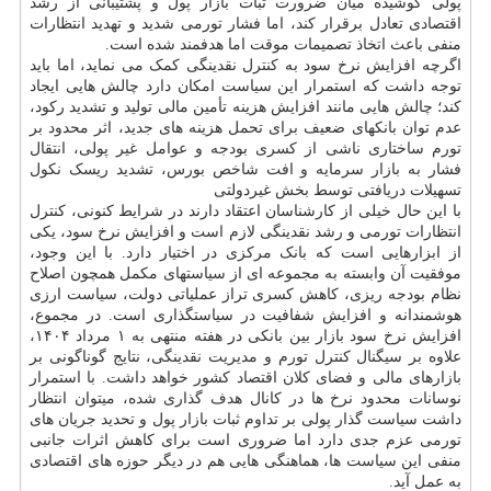
پولی کوشیده میان ضرورت ثبات بازار پول و پشتیبانی از رشد
اقتصادی تعادل برقرار کند، اما فشار تورمی شدید و تهدید انتظارات
منفی باعث اتخاذ تصمیمات موقت اما هدفمند شده است.
اگرچه افزایش نرخ سود به کنترل نقدینگی کمک می نماید، اما باید
توجه داشت که استمرار این سیاست امکان دارد چالش هایی ایجاد
کند؛ چالش هایی مانند افزایش هزینه تأمین مالی تولید و تشدید رکود،
عدم توان بانکهای ضعیف برای تحمل هزینه های جدید، اثر محدود بر
تورم ساختاری ناشی از کسری بودجه و عوامل غیر پولی، انتقال
فشار به بازار سرمایه و افت شاخص بورس، تشدید ریسک نکول
تسهیلات دریافتی توسط بخش غیردولتی
با این حال خیلی از کارشناسان اعتقاد دارند در شرایط کنونی، کنترل
انتظارات تورمی و رشد نقدینگی لازم است و افزایش نرخ سود، یکی
از ابزارهایی است که بانک مرکزی در اختیار دارد. با این وجود،
موفقیت آن وابسته به مجموعه ای از سیاستهای مکمل همچون اصلاح
نظام بودجه ریزی، کاهش کسری تراز عملیاتی دولت، سیاست ارزی
هوشمندانه و افزایش شفافیت در سیاستگذاری است. در مجموع،
افزایش نرخ سود بازار بین بانکی در هفته منتهی به ۱ مرداد ۱۴۰۴،
علاوه بر سیگنال کنترل تورم و مدیریت نقدینگی، نتایج گوناگونی بر
بازارهای مالی و فضای کلان اقتصاد کشور خواهد داشت. با استمرار
نوسانات محدود نرخ ها در کانال هدف گذاری شده، میتوان انتظار
داشت سیاست گذار پولی بر تداوم ثبات بازار پول و تحدید جریان های
تورمی عزم جدی دارد اما ضروری است برای کاهش اثرات جانبی
منفی این سیاست ها، هماهنگی هایی هم در دیگر حوزه های اقتصادی
به عمل آید.