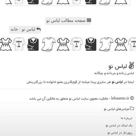
صفحه مطالب لباس نو
لباس نو : خانه
لباس نو
لباس زنانه و مردانه و بچگانه
اینجا در
لباس نو
هر سایزی پیدا میشه؛ از کوچکترین عضو خانواده تا بزرگترینش
lebaseno.ir - مالکیت معنوی سایت لباس نو متعلق به مالکین آن می باشد
میانبرهای لباس نو
درباره ما
بک لینک در لباس نو
رپورتاژ در لباس نو