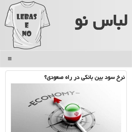
لباس نو
منو
نرخ سود بین بانکی در راه صعودی؟