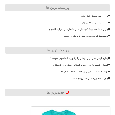
پربیننده ترین ها
بازار اجاره مسکن قفل شد
شیک پوشی در فصل بهار
وزارت اقتصاد پیشگام حمایت از اشتغال در شرایط اضطرار
محصولات تولید نسخه محدود ماسترو رحیمی
پربحث ترین ها
چطور لباس های لینن و نخی را بشوییم که آسیب نبینند؟
اصول انتخاب پارچه، رنگ و استایل خنک برای تابستان
توصیه اقتصاددانان برای حمایت هدفمند از معیشت
واردات تجهیزات گردشگری آزاد شد
جدیدترین ها