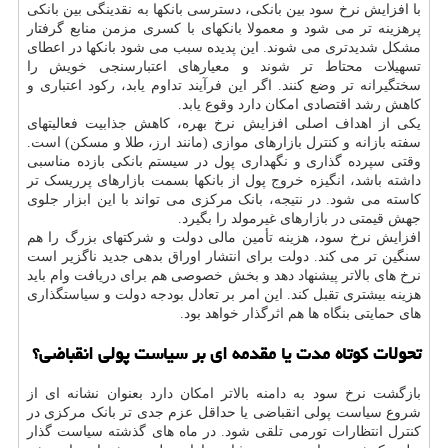
با افزایش نرخ سود بین بانکی، دسترسی بانکها به نقدینگی بین بانکی
پرهزینه تر می شود و معمولا بانکهای با کسری مزمن منابع گرفتار
مشکل شدیدتری می شوند. این پدیده سبب می شود بانکها در اعطای
تسهیلات محتاط تر شوند و معیارهای اعتبارسنجی خویش را
سختگیرانه تر وضع کنند. اگر این فرآیند تداوم یابد، رکود اعتباری و
کاهش رشد اقتصادی امکان دارد وقوع یابد.
یکی از اهداف اصلی افزایش نرخ بهره، کاهش جذابیت فعالیتهای
سفته بازانه و کنترل بازارهای موازی (مانند ارز، طلا و مسکن) است.
وقتی سپرده گذاری و نگهداری پول در سیستم بانکی بازده مناسبی
داشته باشد، انگیزه خروج پول از بانکها بسمت بازارهای پرریسک تر
کاسته می شود. در نتیجه، بانک مرکزی می تواند با این ابزار جلوی
جهش قیمتی در بازارهای غیرمولد را بگیرد.
افزایش نرخ سود، هزینه تأمین مالی دولت و شرکتهای بزرگ را هم
سنگین تر می کند. دولت برای انتشار اوراق بدهی جدید ناگزیر است
نرخ های بالاتر پیشنهاد دهد و بخش خصوصی هم برای دریافت وام باید
هزینه بیشتری تقبل کند. این امر بر تعادل بودجه دولت و سیاستگذاری
های حمایتی بنگاه ها هم اثرگذار خواهد بود.
تحولات کوتاه مدت یا مقدمه ای بر سیاست پولی انقباضی؟
بازگشت نرخ سود به دامنه بالاتر امکان دارد بعنوان نشانه ای از
شروع سیاست پولی انقباضی یا حداقل عزم جدی تر بانک مرکزی در
کنترل انتظارات تورمی تلقی شود. در ماه های گذشته سیاست گذار