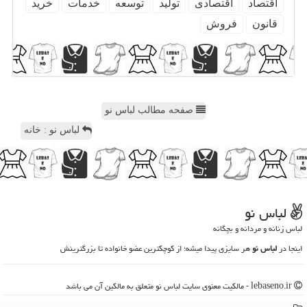
اقتصاد
اقتصادی
تولید
توسعه
خدمات
خرید
قانون
فروش
صفحه مطالب لباس نو
لباس نو : خانه
لباس نو
لباس زنانه و مردانه و بچگانه
اینجا در
لباس نو
هر سایزی پیدا میشه؛ از کوچکترین عضو خانواده تا بزرگترینش
lebaseno.ir - مالکیت معنوی سایت لباس نو متعلق به مالکین آن می باشد