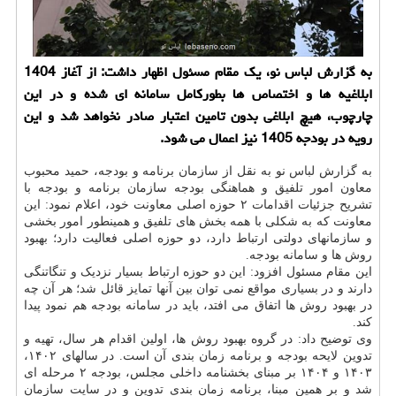
به گزارش لباس نو، یک مقام مسئول اظهار داشت: از آغاز 1404
ابلاغیه ها و اختصاص ها بطورکامل سامانه ای شده و در این
چارچوب، هیچ ابلاغی بدون تامین اعتبار صادر نخواهد شد و این
رویه در بودجه 1405 نیز اعمال می شود.
به گزارش
لباس
نو به نقل از سازمان برنامه و بودجه، حمید محبوب
معاون امور تلفیق و هماهنگی بودجه سازمان برنامه و بودجه با
تشریح جزئیات اقدامات ۲ حوزه اصلی معاونت خود، اعلام نمود: این
معاونت که به شکلی با همه بخش های تلفیق و همینطور امور بخشی
و سازمانهای دولتی ارتباط دارد، دو حوزه اصلی فعالیت دارد؛ بهبود
روش ها و سامانه بودجه.
این مقام مسئول افزود: این دو حوزه ارتباط بسیار نزدیک و تنگاتنگی
دارند و در بسیاری مواقع نمی توان بین آنها تمایز قائل شد؛ هر آن چه
در بهبود روش ها اتفاق می افتد، باید در سامانه بودجه هم نمود پیدا
کند.
وی توضیح داد: در گروه بهبود روش ها، اولین اقدام هر سال، تهیه و
تدوین لایحه بودجه و برنامه زمان بندی آن است. در سالهای ۱۴۰۲،
۱۴۰۳ و ۱۴۰۴ بر مبنای بخشنامه داخلی مجلس، بودجه ۲ مرحله ای
شد و بر همین مبنا، برنامه زمان بندی تدوین و در سایت سازمان