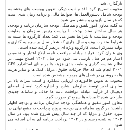
بارگذاری شد.
محبوب تصریح کرد: اقدام ثابت دیگر، تدوین پیوست های بخشنامه
بودجه شامل دستورالعمل ها، ضوابط مالی و برنامه زمان بندی است
که هر سال بازبینی و منتشر می شود.
به گفته معاون امور تلفیق و هماهنگی بودجه سازمان برنامه و بودجه،
هر سال ساختار ستاد بودجه با ریاست رئیس سازمان و معاونت
بودجه و متناسب با شرایط تغییر می کند؛ تعداد کارگروه ها بسته به
شرایط متفاوت بوده و سال جاری که شعار سال بر سرمایه گذاری و
تولید متمرکز است، کارگروه ویژه ای درنظر گرفته شده است.
وی عنوان کرد: فرایند مبادله موافقت نامه، ابلاغ اعتبار و تخصیص
اعتبار هم هر سال بازبینی می شود. در سال ۱۴۰۳ اصلاح مهمی در
نظام شناسه گذاری و طبقه بندی هزینه ها بر مبنای استاندارد GFS
۲۰۰۱ انجام شد که حالا جزئیات حقوق، مزایا، کمک ها و سایر هزینه
ها به روشنی در فصل های مربوط مشخص شده است.
محبوب به تدوین فاکتورهای ارزیابی عملکرد و کسب نمرات بالا در
سالهای اخیر توسط سازمان اشاره و اشاره کرد: امسال امضای
دیجیتال از فرآیند مبادله موافقت نامه ها حذف و سامانه جدیدی
طراحی شده تا مبادله ها سریع تر صورت گیرد.
معاون امور تلفیق و هماهنگی بودجه سازمان برنامه و بودجه اظهار
داشت: در گروه سامانه های بودجه، پروژه پرداخت به ذینفع نهائی در
مورد حقوق و مزایا که از چند سال پیش شروع شده بود، در سال
۱۴۰۳ به نتیجه رسید و در ۱۴۰۴ پرداخت برنامه ای به آن اضافه می
شود.