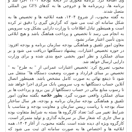
وی اضافه کرد: برنامه محوری در لایحه بودجه ۱۴۰۴ اجرا شد و
برنامه ها، زیربرنامه ها و خروجی ها به کدهای GFS بین المللی
متصل شدند.
به گفته محبوب، از شروع ۱۴۰۴، همه ابلاغیه ها و تخصیص ها به
شکل سامانه ای ثبت می شود که گزارش گیری را دقیق تر کرده
است و همینطور تبادل اطلاعات با وزارت دارایی بشکل وب سرویس
به انجام می رسد تا تخصیص و پرداخت هماهنگ باشد و هیچ ابلاغی
بدون تأمین اعتبار صادر نشود.
معاون امور تلفیق و هماهنگی بودجه سازمان برنامه و بودجه افزود:
در حوزه تخصیص اعتبارات، پیشنهاد دستگاهها دریافت می شود و بر
مبنای عملکرد و نظر امور بخشی جمع بندی شده و برای وزارت
دارایی ارسال خواهد شد.
محبوب تصریح کرد: تخصیص اعتبارات عمرانی از " به طرح" به "
تخصیص بر مبنای قرارداد و صورت وضعیت دستگاه ها" منتقل می
شود تا ذینفع نهائی به صورت کامل مشخص باشد. همینطور اتصال
آنلاین حساب دستگاهها به وب سرویس بانک مرکزی اجرا خواهد شد
تا رسوب منابع مالی در حساب دستگاهها از بین برود و پرداخت ها بر
مبنای عملکرد واقعی صورت گیرد.
بطور خلاصه
بگفته معاون امور
تلفیق و هماهنگی بودجه سازمان برنامه و بودجه، هر سال ساختار
ستاد بودجه با ریاست رییس سازمان و معاونت بودجه و متناسب با
شرایط تغییر می کند؛ تعداد کارگروه ها بسته به شرایط متفاوت بوده
و سال جاری که شعار سال بر سرمایه گذاری و تولید متمرکز است،
کارگروه ویژه ای دیده شده است. بگفته محبوب، از آغاز ۱۴۰۴، همه
ابلاغیه ها و اختصاص ها به صورت سامانه ای ثبت می شود که