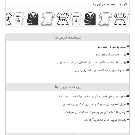
قیمت بیسیم موتورولا
پربیننده ترین ها
شیک پوشی در فصل بهار
بازار اجاره مسکن قفل شد
وزارت اقتصاد پیشگام حمایت از اشتغال در شرایط اضطرار
محصولات تولید نسخه محدود ماسترو رحیمی
پربحث ترین ها
چطور لباس های لینن و نخی را بشوییم که آسیب نبینند؟
اصول انتخاب پارچه، رنگ و استایل خنک برای تابستان
توصیه اقتصاددانان برای حمایت هدفمند از معیشت
واردات تجهیزات گردشگری آزاد شد