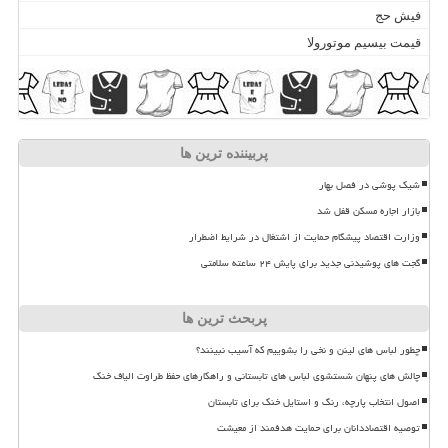
فیش حج
قیمت بیسیم موتورولا
پربیننده ترین ها
شیک پوشی در فصل بهار
بازار اجاره مسکن قفل شد
وزارت اقتصاد پیشگام حمایت از اشتغال در شرایط اضطرار
گجت های پوشیدنی جدید برای پایش ۲۴ ساعته سلامتی
پربحث ترین ها
چطور لباس های لینن و نخی را بشوییم که آسیب نبینند؟
چالش های پنهان شستشوی لباس های تابستانی و راهکارهای حفظ طراوت الیاف خنک
اصول انتخاب پارچه، رنگ و استایل خنک برای تابستان
توصیه اقتصاددانان برای حمایت هدفمند از معیشت