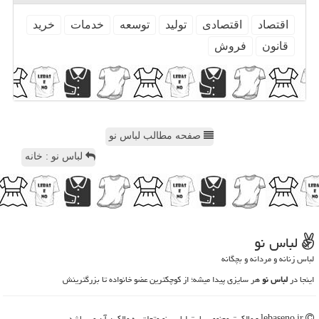
اقتصاد
اقتصادی
تولید
توسعه
خدمات
خرید
قانون
فروش
صفحه مطالب لباس نو
لباس نو : خانه
لباس نو
لباس زنانه و مردانه و بچگانه
اینجا در
لباس نو
هر سایزی پیدا میشه؛ از کوچکترین عضو خانواده تا بزرگترینش
lebaseno.ir - مالکیت معنوی سایت لباس نو متعلق به مالکین آن می باشد