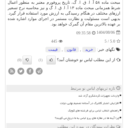
مبحث ماده ۵۸ آ. ا. ق. ا. گ، تاریخ پروفورم معتبر به منظور اعمال
شرط همزمانی مبحث ماده ۱۳ آ. ا. ق. ا. گ و نیز محاسبه نرخ تسعیر
ارزهای مختلف در هنگام رسیدگی به ارزش مورد استفاده قرار گیرد.
بدیهی است مسئولیت و نظارت مستمر در اجرای موارد اشاره شده
بر عهده بالاترین مقام آن گمرک خواهد بود.
1404/08/06
09:35:58
445
5
/
5.0
تگهای خبر:
خرید
,
قانون
,
قیمت
از این مطلب لباس نو خوشتان آمد؟
(0)
(1)
تازه ترینهای لباس نو مرتبط
واردات تجهیزات گردشگری آزاد شد
افزایش اعتبار کالابرگ در آستانه تصمیم نهایی دولت
راهنمای انتخاب لباس برای فرشته های کوچک
چرا آینه ها در مغازه های پرو لباس به ما دروغ می گویند؟
نظرات بینندگان در مورد این مطلب