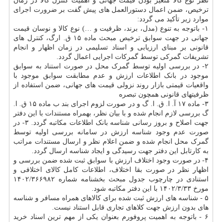
نظر نوع کالا متغیر بودن قیمت جهانی و اهمیت کنترل کالا در زمان
ترخیص، ضمن اعمال دستورالعمل های پیش گفت بر ضرورت اجرای
موارد زیر تأکید می گردد:
۱- باتوجه به تنوع (مدل، برند، ظرفیت و …) نوع کالا و نوسان قیمت
جهانی در جهت سوابق ترخیص مبحث ماده ۱۵ ق. ارگ، کنترل های
قانونی بر مبنای ارزیابی و اسناد تسلیمی در زمان اظهار و انجام
تشریفات گمرکی توسط گمرکات اجرایی اعمال گردد.
۲- در بررسی اولیه توسط گمرک محل در صورت استناد به سوابق
موجود در بانک اطلاعات ارزش و عدم مطابقت سوابق موجود با
واقعیات قیمتی بازار روند نزولی قیمت های جهانی، ضمن استفاده از
ظرفیتهای قانونی همچون تبصره
۳- ماده ۱۷ آ. ا. ق. ا. گ و در صورت لزوم اجرای بند ب ماده ۱۵ ق. ا.
گ بررسی لازم انجام شده و با بیان نظر، بهمراه مستندات با این دفتر
جهت اصلاح و بروز رسانی شناسه بانک اطلاعات مکاتبه گردد. ۳- در
صورت عدم وجود شناسه ارزش در سامانه بررسی اولیه توسط
گمرک محل انجام شده و ضمن اعلام نظر و ارسال مستندات مراتب
به کارتابل این دفتر جهت رسیدگی و ایجاد شناسه ارسال گردد.
۴- در صورت وجود اختلاف ارزش با سوابق ثبت شده ضمن بررسی و
اظهار نظر در صورت بقا اختلاف، اطلاعات کامل کالای اختلافی و
استنادی در چارچوب جدول مبحث بخشنامه شماره ۱۴۰۲/۳۶۶۹۸۲
مورخ ۱۴۰۲/۳/۳۳ با این دفتر مکاتبه شود.
۵ - شناسه های ارزش ثبت شده برای کالاهای همراه مسافر و شناسه
های بدون ارزش جهت کلاهای تجاری قابل استناد نیست.
۶ - باتوجه به اهمیت پروفورم بعنوان یکی از مهم ترین اسناد خرید